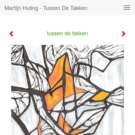
Martijn Huting - Tussen De Takken
Tog
navi
tussen de takken