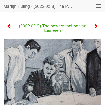
Martijn Huting - (2022 02 S) The Powers That Be Van Eesteren
Tog
navi
(2022 02 S) The powers that be van
Eesteren