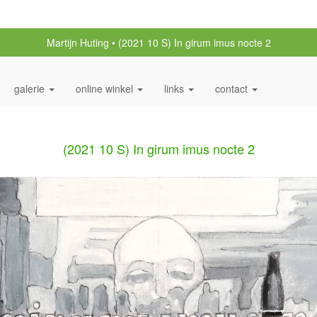
Martijn Huting
(2021 10 S) In girum imus nocte 2
galerie
online winkel
links
contact
(2021 10 S) In girum imus nocte 2