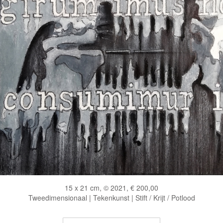
15 x 21 cm, © 2021, € 200,00
Tweedimensionaal | Tekenkunst | Stift / Krijt / Potlood