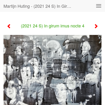
Martijn Huting - (2021 24 S) In Girum Imus Nocte 4
Tog
navi
(2021 24 S) In girum imus nocte 4