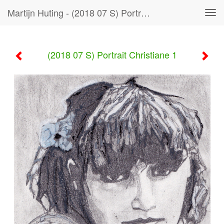
Martijn Huting - (2018 07 S) Portrait Christiane 1
Tog
navi
(2018 07 S) Portrait Christiane 1