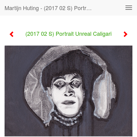
Martijn Huting - (2017 02 S) Portrait Unreal Caligari
Tog
navi
(2017 02 S) Portrait Unreal Caligari