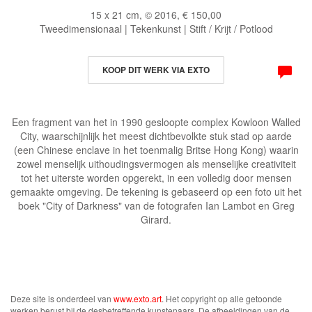
15 x 21 cm, © 2016, € 150,00
Tweedimensionaal | Tekenkunst | Stift / Krijt / Potlood
KOOP DIT WERK VIA EXTO
Een fragment van het in 1990 gesloopte complex Kowloon Walled
City, waarschijnlijk het meest dichtbevolkte stuk stad op aarde
(een Chinese enclave in het toenmalig Britse Hong Kong) waarin
zowel menselijk uithoudingsvermogen als menselijke creativiteit
tot het uiterste worden opgerekt, in een volledig door mensen
gemaakte omgeving. De tekening is gebaseerd op een foto uit het
boek "City of Darkness" van de fotografen Ian Lambot en Greg
Girard.
Deze site is onderdeel van
www.exto.art
. Het copyright op alle getoonde
werken berust bij de desbetreffende kunstenaars. De afbeeldingen van de