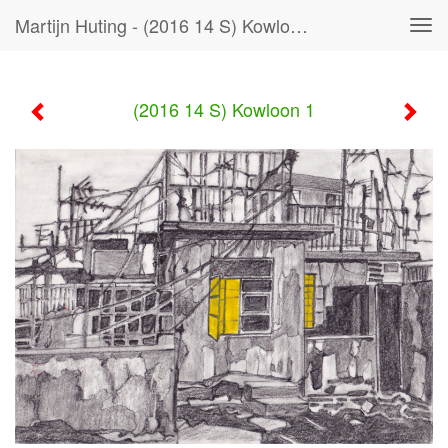
Martijn Huting - (2016 14 S) Kowloon 1
Tog
navi
(2016 14 S) Kowloon 1