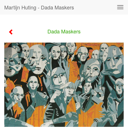
Martijn Huting - Dada Maskers
Tog
navi
Dada Maskers