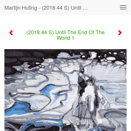
Martijn Huting - (2018 44 S) Until The End Of The World 1
Tog
navi
(2018 44 S) Until The End Of The
World 1