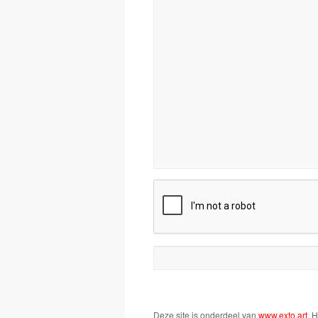
Deze site is onderdeel van
www.exto.art
. 