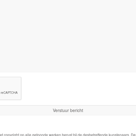
Het copyright op alle getoonde werken berust bij de desbetreffende kunstenaars. 