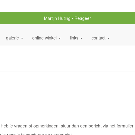
Martijn Huting
Reageer
galerie
online winkel
links
contact
eb je vragen of opmerkingen, stuur dan een bericht via het formulier 
 je reactie te versturen en verder niet.