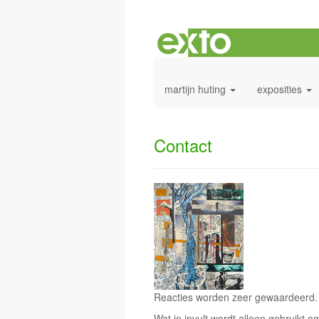
martijn huting
exposities
Contact
Reacties worden zeer gewaardeerd. H
Wat je invult wordt alleen gebruikt om